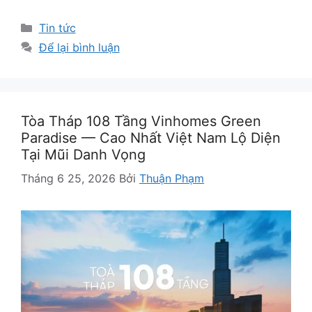
Danh
Tin tức
mục
Để lại bình luận
Tòa Tháp 108 Tầng Vinhomes Green
Paradise — Cao Nhất Việt Nam Lộ Diện
Tại Mũi Danh Vọng
Tháng 6 25, 2026
Bởi
Thuận Phạm