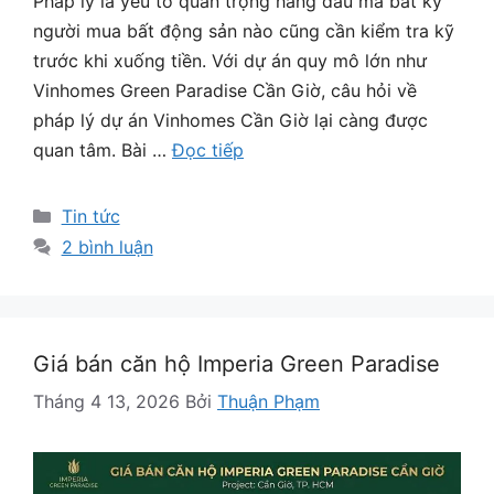
Pháp lý là yếu tố quan trọng hàng đầu mà bất kỳ
người mua bất động sản nào cũng cần kiểm tra kỹ
trước khi xuống tiền. Với dự án quy mô lớn như
Vinhomes Green Paradise Cần Giờ, câu hỏi về
pháp lý dự án Vinhomes Cần Giờ lại càng được
quan tâm. Bài …
Đọc tiếp
Danh
Tin tức
mục
2 bình luận
Giá bán căn hộ Imperia Green Paradise
Tháng 4 13, 2026
Bởi
Thuận Phạm