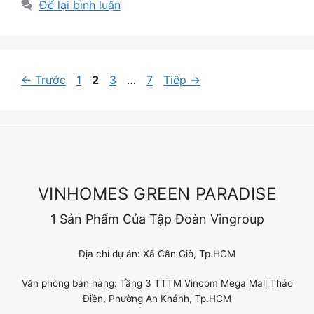
Để lại bình luận
Trang
Trang
Trang
Trang
←
Trước
1
2
3
…
7
Tiếp
→
VINHOMES GREEN PARADISE
1 Sản Phẩm Của Tập Đoàn Vingroup
Địa chỉ dự án: Xã Cần Giờ, Tp.HCM
Văn phòng bán hàng: Tầng 3 TTTM Vincom Mega Mall Thảo
Điền, Phường An Khánh, Tp.HCM