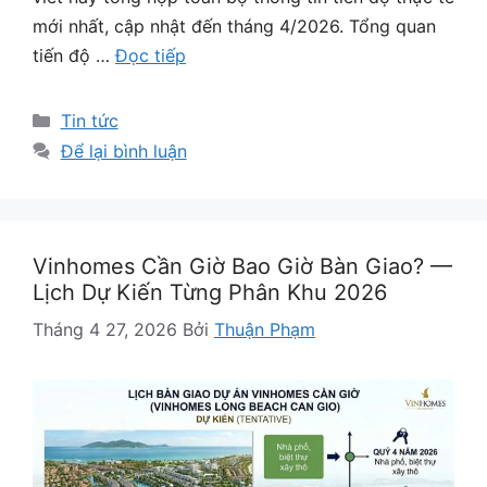
mới nhất, cập nhật đến tháng 4/2026. Tổng quan
tiến độ …
Đọc tiếp
Danh
Tin tức
mục
Để lại bình luận
Vinhomes Cần Giờ Bao Giờ Bàn Giao? —
Lịch Dự Kiến Từng Phân Khu 2026
Tháng 4 27, 2026
Bởi
Thuận Phạm